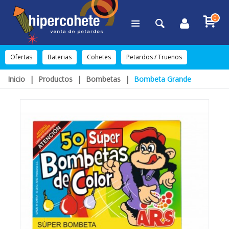
0
Ofertas
Baterias
Cohetes
Petardos / Truenos
Inicio
|
Productos
|
Bombetas
|
Bombeta Grande