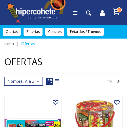
0
Ofertas
Baterias
Cohetes
Petardos / Truenos
Inicio
|
Ofertas
OFERTAS
Nombre, A a Z
Sigu
1/5