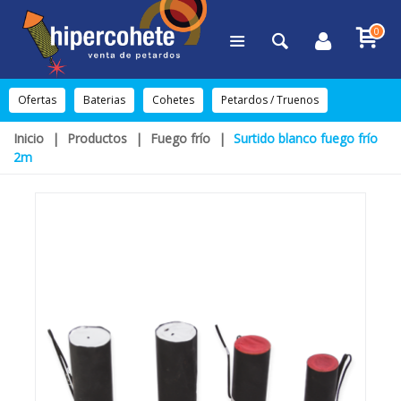
0
Ofertas
Baterias
Cohetes
Petardos / Truenos
Inicio
|
Productos
|
Fuego frío
|
Surtido blanco fuego frío
2m