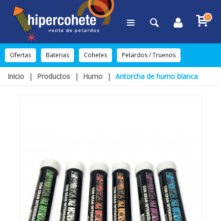
0
Ofertas
Baterias
Cohetes
Petardos / Truenos
Inicio
|
Productos
|
Humo
|
Antorcha de humo blanca