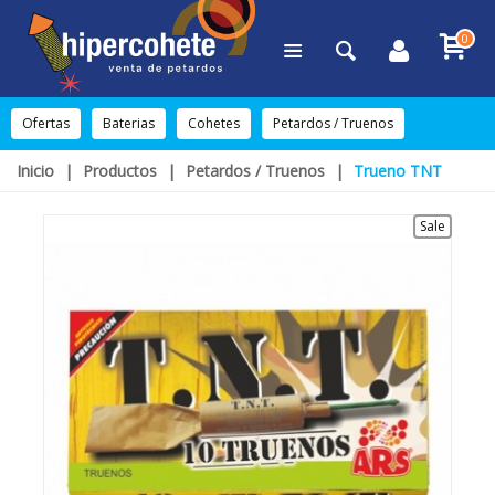
0
Ofertas
Baterias
Cohetes
Petardos / Truenos
Inicio
|
Productos
|
Petardos / Truenos
|
Trueno TNT
Sale