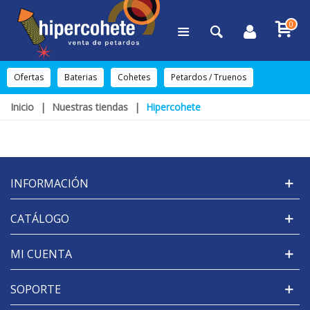
0
Ofertas
Baterias
Cohetes
Petardos / Truenos
Inicio
|
Nuestras tiendas
|
Hipercohete
INFORMACIÓN
CATÁLOGO
MI CUENTA
SOPORTE