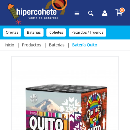
0
Ofertas
Baterias
Cohetes
Petardos / Truenos
Inicio
|
Productos
|
Baterias
|
Batería Quito