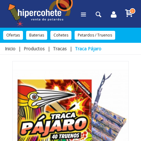
0
Ofertas
Baterias
Cohetes
Petardos / Truenos
Inicio
|
Productos
|
Tracas
|
Traca Pájaro