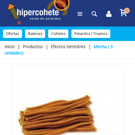
0
Ofertas
Baterias
Cohetes
Petardos / Truenos
Inicio
|
Productos
|
Efectos terrestres
|
Mecha ( 3
unidades)