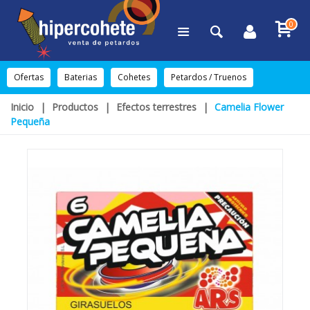
0
Ofertas
Baterias
Cohetes
Petardos / Truenos
Inicio
|
Productos
|
Efectos terrestres
|
Camelia Flower
Pequeña