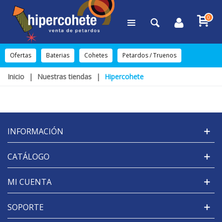
0
Ofertas
Baterias
Cohetes
Petardos / Truenos
Inicio
|
Nuestras tiendas
|
Hipercohete
INFORMACIÓN
CATÁLOGO
MI CUENTA
SOPORTE