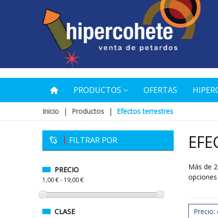
PRODUCTOS
OFERTAS
HIPER
Inicio
|
Productos
|
Efectos terrestres
EFE
FILTRAR POR
Más de 20
PRECIO
opciones 
1,00 € - 19,00 €
CLASE
Precio: