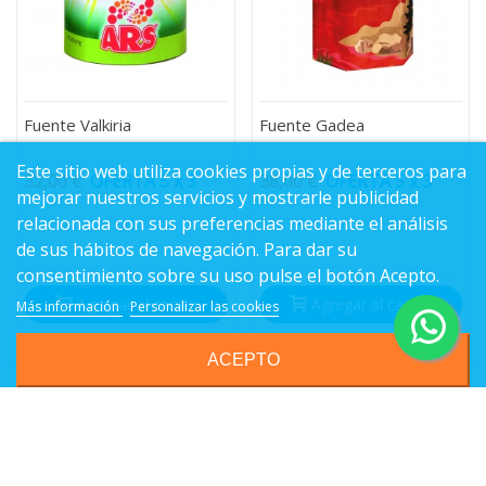
Fuente Valkiria
Fuente Gadea
Este sitio web utiliza cookies propias y de terceros para
32,00 €
OFERTA 5 x 3
38,00 €
OFERTA 5 x 3
mejorar nuestros servicios y mostrarle publicidad
relacionada con sus preferencias mediante el análisis
de sus hábitos de navegación. Para dar su
consentimiento sobre su uso pulse el botón Acepto.
Agregar al carrito
Agregar al carrito
Más información
Personalizar las cookies
ACEPTO