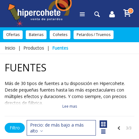
0
Ofertas
Baterias
Cohetes
Petardos / Truenos
Inicio
|
Productos
|
Fuentes
FUENTES
Más de 30 tipos de fuentes a tu disposición en Hipercohete.
Desde pequeñas fuentes hasta las más espectaculares con
múltiples efectos y duraciones. Y como siempre, con precios
directos de fábrica.
Lee mas
Precio: de más bajo a más
Filtro
Anteriores
3/3
alto