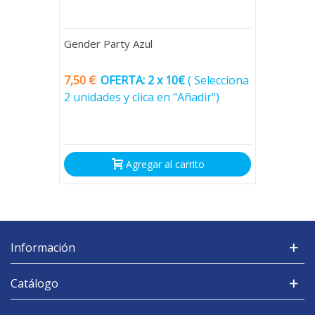
Gender Party Azul
7,50 €
OFERTA: 2 x 10€
(
Selecciona
2 unidades y clica en "Añadir")
Agregar al carrito
Información
Catálogo