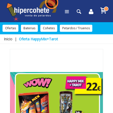
0
Ofertas
Baterias
Cohetes
Petardos / Truenos
Inicio
|
Oferta HappyMix+Tarot