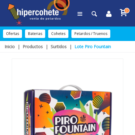
0
Ofertas
Baterias
Cohetes
Petardos / Truenos
Inicio
|
Productos
|
Surtidos
|
Lote Piro Fountain