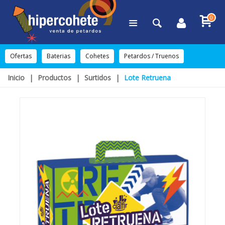
0
Ofertas
Baterias
Cohetes
Petardos / Truenos
Inicio
|
Productos
|
Surtidos
|
Lote Retruena