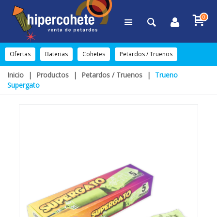
0
Ofertas
Baterias
Cohetes
Petardos / Truenos
Inicio
|
Productos
|
Petardos / Truenos
|
Trueno
Supergato