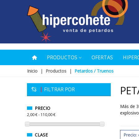
PRODUCTOS
OFERTAS
HIPER
Inicio
|
Productos
|
Petardos / Truenos
PET
FILTRAR POR
Más de 30
PRECIO
explosivo
2,00 € - 110,00 €
CLASE
Precio: