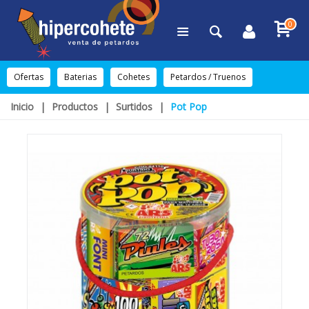
0
Ofertas
Baterias
Cohetes
Petardos / Truenos
Inicio
|
Productos
|
Surtidos
|
Pot Pop