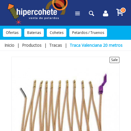
0
Ofertas
Baterias
Cohetes
Petardos / Truenos
Inicio
|
Productos
|
Tracas
|
Traca Valenciana 20 metros
Sale