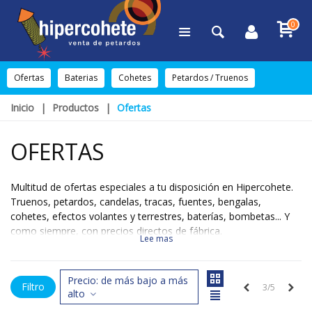
0
Ofertas
Baterias
Cohetes
Petardos / Truenos
Inicio
|
Productos
|
Ofertas
OFERTAS
Multitud de ofertas especiales a tu disposición en Hipercohete.
Truenos, petardos, candelas, tracas, fuentes, bengalas,
cohetes, efectos volantes y terrestres, baterías, bombetas... Y
como siempre, con precios directos de fábrica.
Lee mas
Precio: de más bajo a más
Filtro
Anteriores
Sigu
3/5
alto